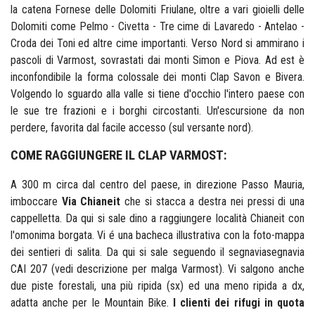
la catena Fornese delle Dolomiti Friulane, oltre a vari gioielli delle
Dolomiti come Pelmo - Civetta - Tre cime di Lavaredo - Antelao -
Croda dei Toni ed altre cime importanti. Verso Nord si ammirano i
pascoli di Varmost, sovrastati dai monti Simon e Piova. Ad est è
inconfondibile la forma colossale dei monti Clap Savon e Bivera.
Volgendo lo sguardo alla valle si tiene d'occhio l'intero paese con
le sue tre frazioni e i borghi circostanti. Un'escursione da non
perdere, favorita dal facile accesso (sul versante nord).
COME RAGGIUNGERE IL CLAP VARMOST:
A 300 m circa dal centro del paese, in direzione Passo Mauria,
imboccare
Via Chianeit
che si stacca a destra nei pressi di una
cappelletta. Da qui si sale dino a raggiungere località Chianeit con
l'omonima borgata. Vi é una bacheca illustrativa con la foto-mappa
dei sentieri di salita. Da qui si sale seguendo il segnaviasegnavia
CAI 207 (vedi descrizione per malga Varmost). Vi salgono anche
due piste forestali, una più ripida (sx) ed una meno ripida a dx,
adatta anche per le Mountain Bike.
I clienti dei rifugi in quota