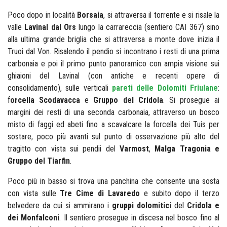
Poco dopo in località
Borsaia
, si attraversa il torrente e si risale la
valle
Lavinal dal Ors
lungo la carrareccia (sentiero CAI 367) sino
alla ultima grande briglia che si attraversa a monte dove inizia il
Truoi dal Von. Risalendo il pendio si incontrano i resti di una prima
carbonaia e poi il primo punto panoramico con ampia visione sui
ghiaioni del Lavinal (con antiche e recenti opere di
consolidamento), sulle verticali
pareti delle Dolomiti Friulane
:
f
orcella Scodavacca
e
Gruppo del Cridola
. Si prosegue ai
margini dei resti di una seconda carbonaia, attraverso un bosco
misto di faggi ed abeti fino a scavalcare la forcella dei Tuis per
sostare, poco più avanti sul punto di osservazione più alto del
tragitto con vista sui pendii
del
Varmost
,
Malga Tragonia e
Gruppo del Tiarfin
.
Poco più in basso si trova una panchina che consente una sosta
con vista sulle
Tre Cime di Lavaredo
e subito dopo il terzo
belvedere da cui si ammirano i
gruppi dolomitici
del
Cridola e
dei Monfalconi
. Il sentiero prosegue in discesa nel bosco fino al