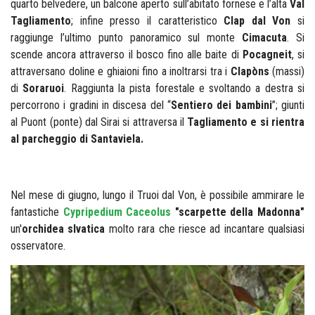
quarto belvedere, un balcone aperto sull’abitato fornese e l’alta
Val
Tagliamento
; infine presso il caratteristico
Clap dal Von
si
raggiunge l’ultimo punto panoramico sul monte
Cimacuta
. Si
scende ancora attraverso il bosco fino alle baite di
Pocagneit
, si
attraversano doline e ghiaioni fino a inoltrarsi tra i
Clapòns
(massi)
di
Soraruoi
. Raggiunta la pista forestale e svoltando a destra si
percorrono i gradini in discesa del “
Sentiero dei bambini
”; giunti
al Puont (ponte) dal Sirai si attraversa il
Tagliamento e si rientra
al parcheggio di Santaviela.
Nel mese di giugno, lungo il Truoi dal Von, è possibile ammirare le
fantastiche
Cypripedium Caceolus
"scarpette della Madonna"
un'
orchidea slvatica
molto rara che riesce ad incantare qualsiasi
osservatore.